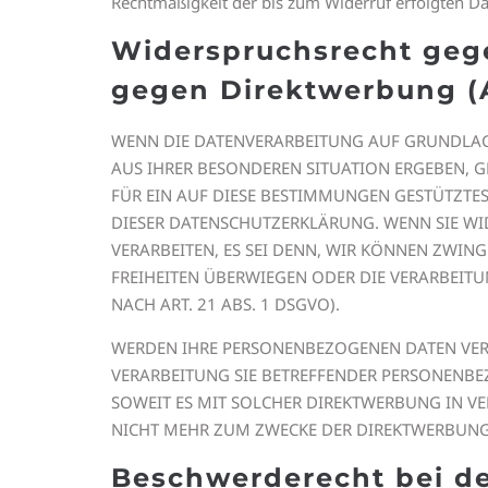
Rechtmäßigkeit der bis zum Widerruf erfolgten D
Widerspruchsrecht geg
gegen Direktwerbung (A
WENN DIE DATENVERARBEITUNG AUF GRUNDLAGE V
AUS IHRER BESONDEREN SITUATION ERGEBEN, 
FÜR EIN AUF DIESE BESTIMMUNGEN GESTÜTZTES
DIESER DATENSCHUTZERKLÄRUNG. WENN SIE W
VERARBEITEN, ES SEI DENN, WIR KÖNNEN ZWIN
FREIHEITEN ÜBERWIEGEN ODER DIE VERARBEI
NACH ART. 21 ABS. 1 DSGVO).
WERDEN IHRE PERSONENBEZOGENEN DATEN VERAR
VERARBEITUNG SIE BETREFFENDER PERSONENBE
SOWEIT ES MIT SOLCHER DIREKTWERBUNG IN V
NICHT MEHR ZUM ZWECKE DER DIREKTWERBUNG 
Beschwerde­recht bei d