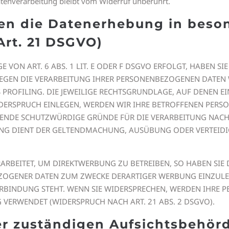
atenverarbeitung bleibt vom Widerruf unberührt.
en die Datenerhebung in beson
rt. 21 DSGVO)
ON ART. 6 ABS. 1 LIT. E ODER F DSGVO ERFOLGT, HABEN SIE 
GEGEN DIE VERARBEITUNG IHRER PERSONENBEZOGENEN DATEN 
 PROFILING. DIE JEWEILIGE RECHTSGRUNDLAGE, AUF DENEN E
IDERSPRUCH EINLEGEN, WERDEN WIR IHRE BETROFFENEN PER
GENDE SCHUTZWÜRDIGE GRÜNDE FÜR DIE VERARBEITUNG NACHW
TUNG DIENT DER GELTENDMACHUNG, AUSÜBUNG ODER VERTEI
BEITET, UM DIREKTWERBUNG ZU BETREIBEN, SO HABEN SIE D
ZOGENER DATEN ZUM ZWECKE DERARTIGER WERBUNG EINZULEGE
ERBINDUNG STEHT. WENN SIE WIDERSPRECHEN, WERDEN IHRE
VERWENDET (WIDERSPRUCH NACH ART. 21 ABS. 2 DSGVO).
er zuständigen Aufsichts­behör